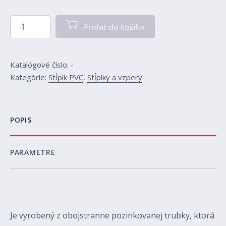
množstvo Stĺpik PVC 250 cm / priemer 48mm
Pridať do košíka
Katalógové číslo:
-
Kategórie:
Stĺpik PVC
,
Stĺpiky a vzpery
POPIS
PARAMETRE
Je vyrobený z obojstranne pozinkovanej trubky, ktorá