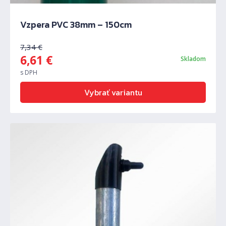
Vzpera PVC 38mm – 150cm
7,34
€
6,61
€
Skladom
s DPH
Vybrať variantu