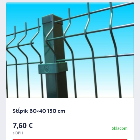
Stĺpik 60×40 150 cm
7,60
€
Skladom
s DPH