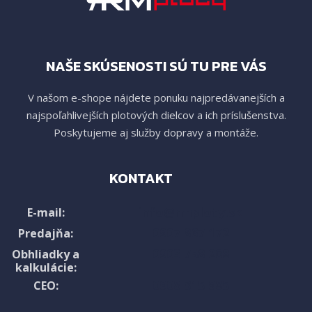
NAŠE SKÚSENOSTI SÚ TU PRE VÁS
V našom e-shope nájdete ponuku najpredávanejších a
najspoľahlivejších plotových dielcov a ich príslušenstva.
Poskytujeme aj služby dopravy a montáže.
KONTAKT
info@rmploty.sk
E-mail:
0907 867 172
Predajňa:
0903 758 208
Obhliadky a
kalkulácie:
0908 315 985
CEO: