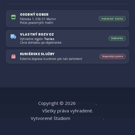
OSOBNÝ ODBER
Hotovosť · Karta
Flámska 1, 036 01 Martin
Počas pracovných hodín
VLASTNÝ ROZVOZ
Dobierka
Výhradne región
Turiec
Cena dohodou po objednávke
KURIÉRSKE SLUŽBY
Neposkytujeme
Externá doprava kuriérom pre náš sortiment
Copyright © 2026
RM Ploty
.
Všetky práva vyhradené.
Vytvorené štúdiom
Dream Product
.