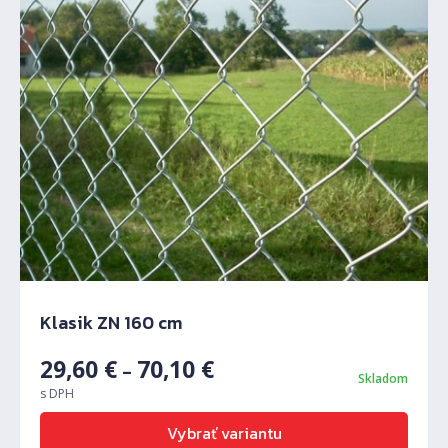
Klasik ZN 160 cm
29,60
€
70,10
€
–
Skladom
s DPH
Vybrať variantu