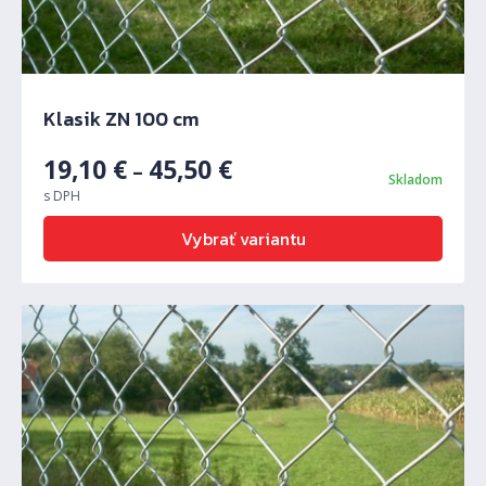
Klasik ZN 100 cm
19,10
€
45,50
€
–
Skladom
s DPH
Vybrať variantu