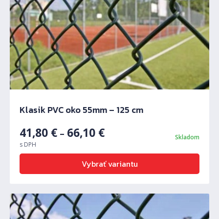
Klasik PVC oko 55mm – 125 cm
41,80
€
66,10
€
–
Skladom
s DPH
Vybrať variantu