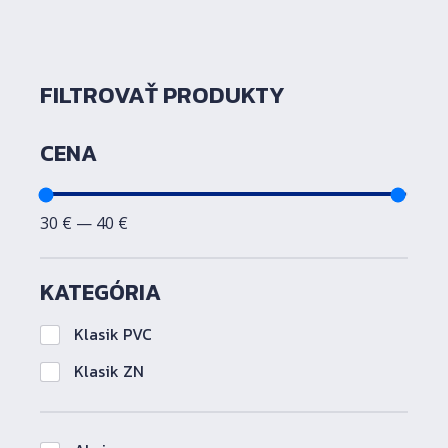
Zavr
FILTROVAŤ PRODUKTY
Filtrovanie produktov podľa
CENA
Minimálna cena
Maximálna cena
30
€
—
40
€
KATEGÓRIA
Klasik PVC
Klasik ZN