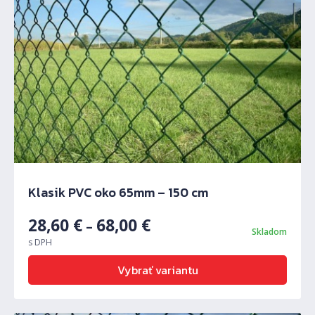
Klasik PVC oko 65mm – 150 cm
28,60
€
68,00
€
–
Skladom
s DPH
Vybrať variantu