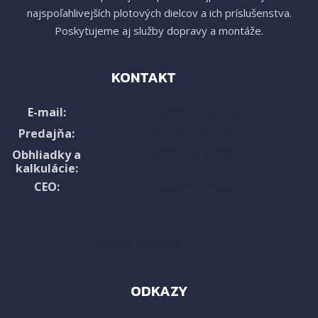
najspoľahlivejších plotových dielcov a ich príslušenstva.
Poskytujeme aj služby dopravy a montáže.
KONTAKT
info@rmploty.sk
E-mail:
0907 867 172
Predajňa:
0903 758 208
Obhliadky a
kalkulácie:
0908 315 985
CEO:
Všetky kontakty ›
ODKAZY