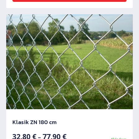
Klasik ZN 180 cm
32,80
€
77,90
€
–