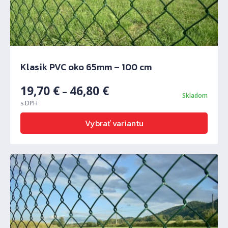
Klasik PVC oko 65mm – 100 cm
19,70
€
46,80
€
–
Skladom
s DPH
Vybrať variantu