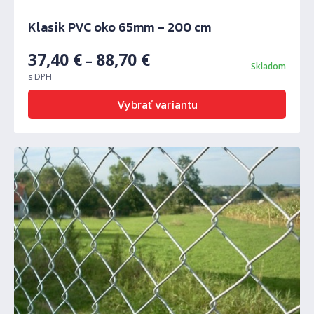
Klasik PVC oko 65mm – 200 cm
37,40
€
88,70
€
–
Skladom
s DPH
Vybrať variantu