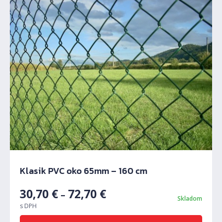
Predchádzajúci
Ďalš
Klasik PVC oko 65mm – 160 cm
30,70
€
72,70
€
–
Skladom
s DPH