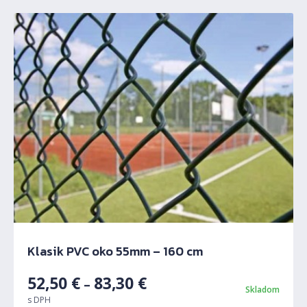
Klasik PVC oko 55mm – 160 cm
52,50
€
83,30
€
–
Skladom
s DPH