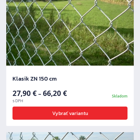
Klasik ZN 150 cm
27,90
€
66,20
€
–
Skladom
s DPH
Vybrať variantu