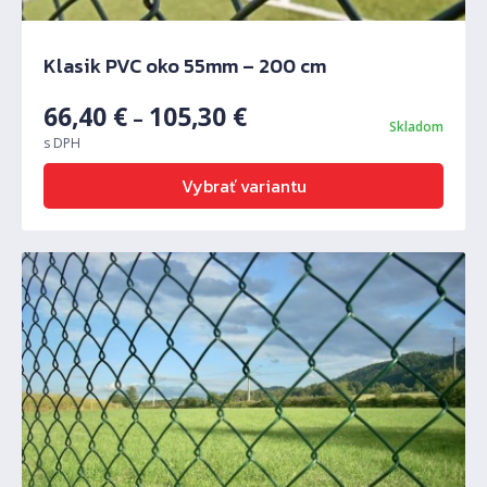
Klasik PVC oko 55mm – 200 cm
66,40
€
105,30
€
–
Skladom
s DPH
Vybrať variantu