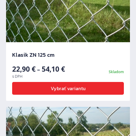
Klasik ZN 125 cm
22,90
€
54,10
€
–
Skladom
s DPH
Vybrať variantu