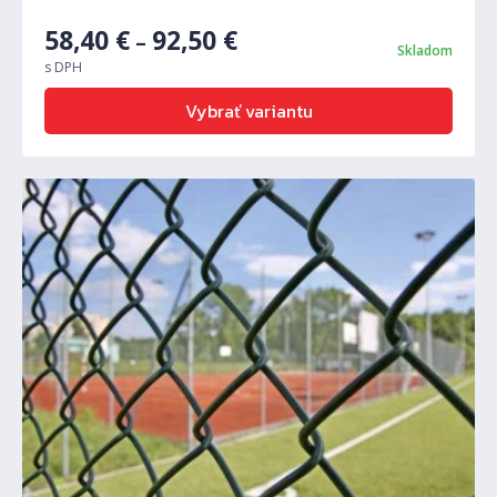
58,40
€
92,50
€
–
Skladom
s DPH
Vybrať variantu