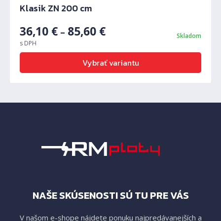
Klasik ZN 200 cm
36,10
€
85,60
€
–
Skladom
s DPH
Vybrať variantu
NAŠE SKÚSENOSTI SÚ TU PRE VÁS
V našom e-shope nájdete ponuku najpredávanejších a