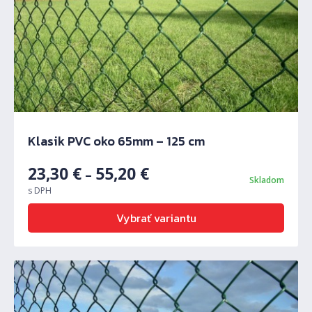
Klasik PVC oko 65mm – 125 cm
23,30
€
55,20
€
–
Skladom
s DPH
Vybrať variantu