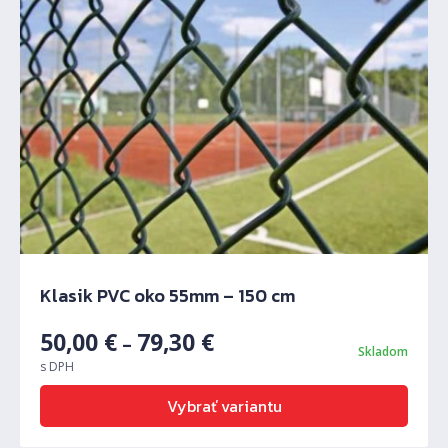
Klasik PVC oko 55mm – 150 cm
50,00
€
79,30
€
–
Skladom
s DPH
Vybrať variantu