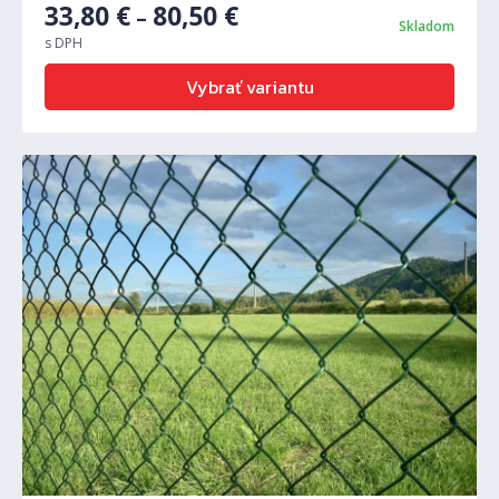
33,80
€
80,50
€
–
Skladom
s DPH
Vybrať variantu