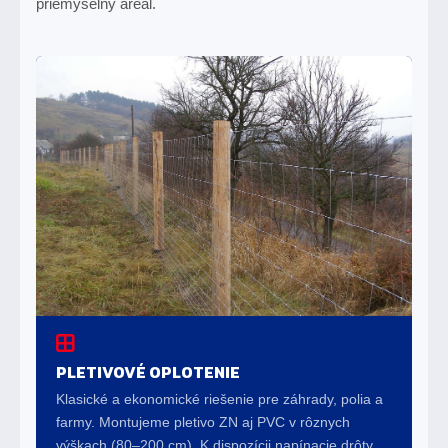
priemyselný areál.
PLETIVOVÉ OPLOTENIE
Klasické a ekonomické riešenie pre záhrady, polia a
farmy. Montujeme pletivo ZN aj PVC v rôznych
výškach (80–200 cm). K dispozícii napínacie drôty,