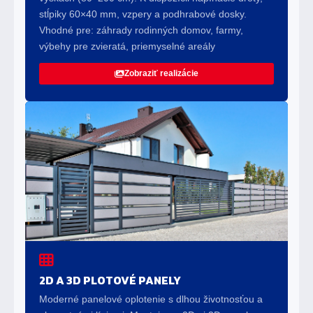
stĺpiky 60×40 mm, vzpery a podhrabové dosky.
Vhodné pre: záhrady rodinných domov, farmy,
výbehy pre zvieratá, priemyselné areály
Zobraziť realizácie
2D A 3D PLOTOVÉ PANELY
Moderné panelové oplotenie s dlhou životnosťou a