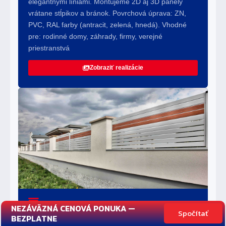
elegantnými líniami. Montujeme 2D aj 3D panely
vrátane stĺpikov a bránok. Povrchová úprava: ZN,
PVC, RAL farby (antracit, zelená, hnedá). Vhodné
pre: rodinné domy, záhrady, firmy, verejné
priestranstvá
Zobraziť realizácie
NEZÁVÄZNÁ CENOVÁ PONUKA —
Spočítať
DEKORATÍVNE OPLOTENIE A BRÁNY
BEZPLATNE