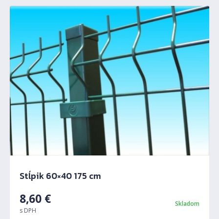
Stĺpik 60×40 175 cm
8,60
€
Skladom
s DPH