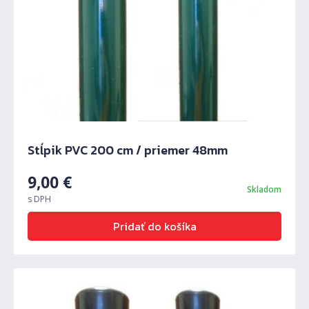
Stĺpik PVC 200 cm / priemer 48mm
9,00
€
Predchádzajúci
Ďalš
Skladom
s DPH
Pridať do košíka