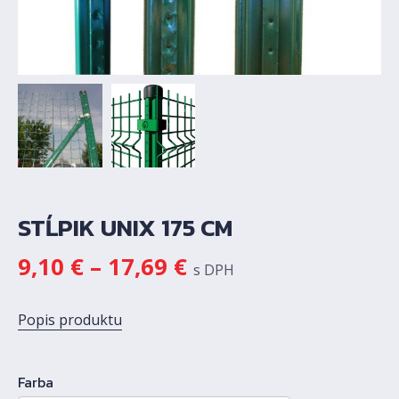
STĹPIK UNIX 175 CM
9,10
€
–
17,69
€
s DPH
Popis produktu
Farba