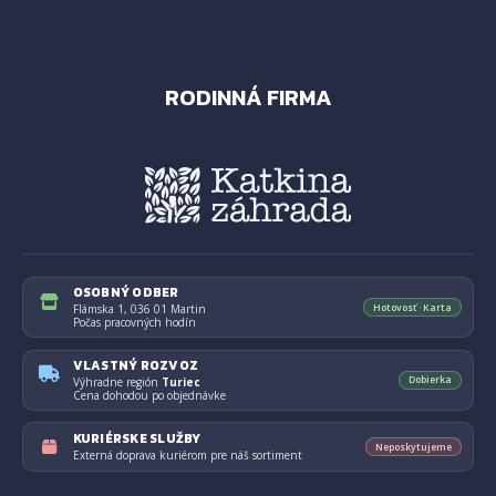
Kontakt
RODINNÁ FIRMA
OSOBNÝ ODBER
Hotovosť · Karta
Flámska 1, 036 01 Martin
Počas pracovných hodín
VLASTNÝ ROZVOZ
Dobierka
Výhradne región
Turiec
Cena dohodou po objednávke
KURIÉRSKE SLUŽBY
Neposkytujeme
Externá doprava kuriérom pre náš sortiment