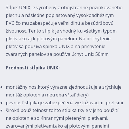
Stĺpik UNIX je vyrobený z obojstranne pozinkovaného
plechu a následne poplastovaný vysokoadhéznym
PVC čo mu zabezpečuje veľmi dlhú a bezúdržbovú
životnosť. Tento stĺpik je vhodný ku všetkym typom
pletív ako aj k plotovým panelom. Na prichytenie
pletív sa používa spinka UNIX a na prichytenie
zváraných panelov sa používa úchyt Unix 50mm.
Prednosti stĺpika UNIX:
montážny nos,ktorý výrazne zjednodušuje a zrýchľuje
montáž oplotenia (netreba vŕtať diery)
pevnosť stĺpika je zabezpečená vyztužovacími prelismi
široká použitelnosť tohto stĺpika tkvie v jeho použití
na oplotenie so 4hrannými pletenými pletivami,
zvarovanými pletivami,ako aj plotovými panelmi