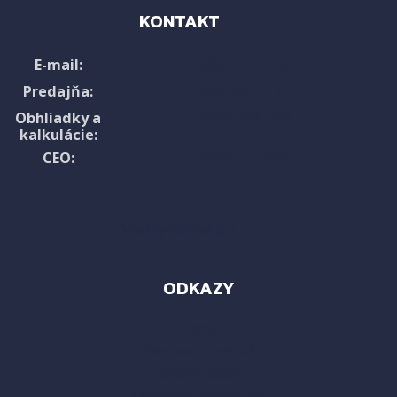
KONTAKT
info@rmploty.sk
E-mail:
0907 867 172
Predajňa:
0903 758 208
Obhliadky a
kalkulácie:
0908 315 985
CEO:
Všetky kontakty ›
ODKAZY
Home
Doprava a montáž
Osobné údaje
Obchodné podmienky