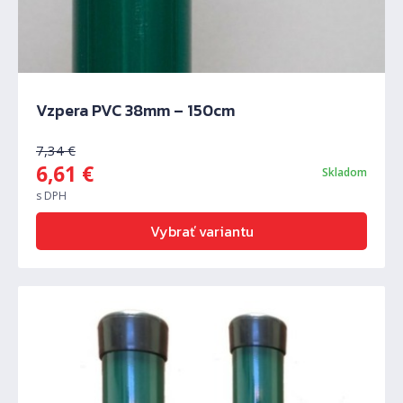
Vzpera PVC 38mm – 150cm
7,34
€
6,61
€
Skladom
s DPH
Vybrať variantu