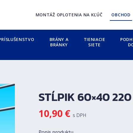
MONTÁŽ OPLOTENIA NA KĽÚČ
OBCHOD
PRÍSLUŠENSTVO
BRÁNY A
TIENIACIE
PODH
BRÁNKY
SIETE
D
STĹPIK 60×40 220
10,90
€
s DPH
Popis produktu