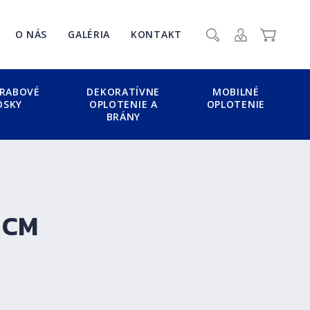
Zavr
O NÁS
GALÉRIA
KONTAKT
Vyhľadať
Prihlásenie / Re
Košík
RABOVÉ
DEKORATÍVNE
MOBILNÉ
OSKY
OPLOTENIE A
OPLOTENIE
BRÁNY
 CM