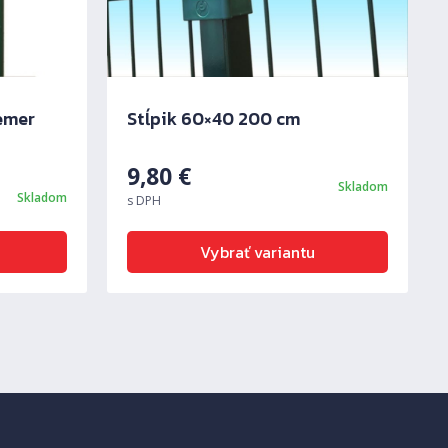
Ďalš
emer
Stĺpik 60×40 200 cm
9,80
€
Skladom
Skladom
s DPH
Vybrať variantu