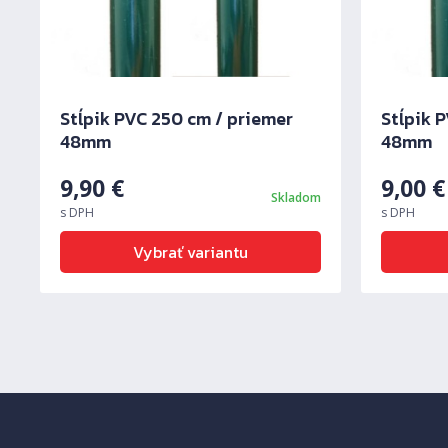
Predchádzajúci
Stĺpik PVC 250 cm / priemer
Stĺpik 
48mm
48mm
9,90
€
9,00
€
Skladom
s DPH
s DPH
Vybrať variantu