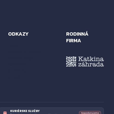
ODKAZY
RODINNÁ
FIRMA
Home
Doprava a montáž
Osobné údaje
Obchodné
podmienky
Kontakt
KURIÉRSKE SLUŽBY
Neposkytujeme