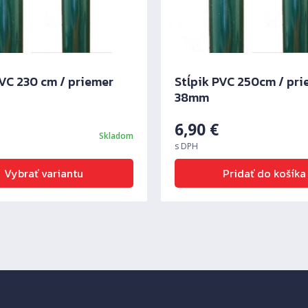
PVC 230 cm / priemer
Stĺpik PVC 250cm / pri
38mm
6,90
€
Skladom
s DPH
Vybrať variantu
Pridať do košíka