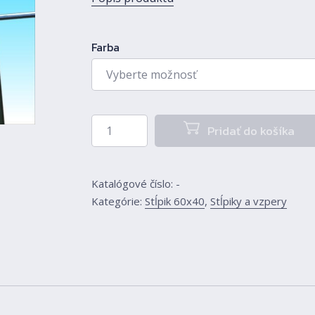
Farba
množstvo Stĺpik 60x40 220 cm
Pridať do košíka
Katalógové číslo:
-
Kategórie:
Stĺpik 60x40
,
Stĺpiky a vzpery