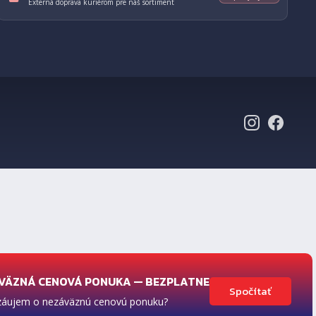
Externá doprava kuriérom pre náš sortiment
VÄZNÁ CENOVÁ PONUKA — BEZPLATNE
ávanie
Spočítať
záujem o nezáväznú cenovú ponuku?