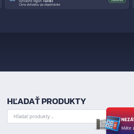
Dobierka
Výhradne región
Turiec
Cena dohodou po objednávke
HĽADAŤ PRODUKTY
Hľadanie
NEZÁ
Vyhľad
Máte 