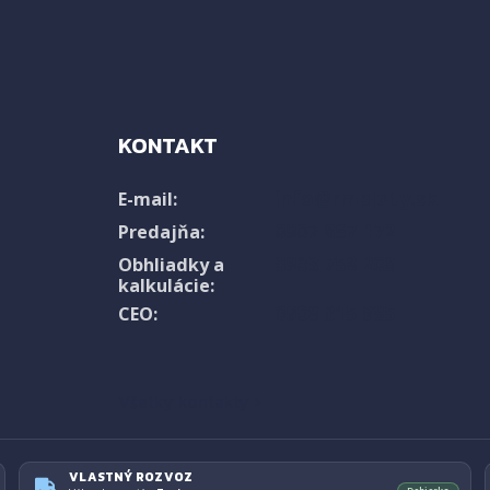
KONTAKT
info@rmploty.sk
E-mail:
0907 867 172
Predajňa:
0903 758 208
Obhliadky a
kalkulácie:
0908 315 985
CEO:
Všetky kontakty ›
VLASTNÝ ROZVOZ