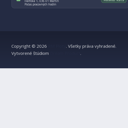
Hotovosť · Karta
Flámska 1, 036 01 Martin
Počas pracovných hodín
Copyright © 2026
RM Ploty
.
Všetky práva vyhradené.
Vytvorené štúdiom
Dream Product
.