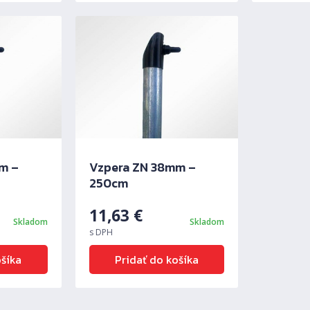
m –
Vzpera ZN 38mm –
250cm
11,63
€
Skladom
Skladom
s DPH
ošíka
Pridať do košíka