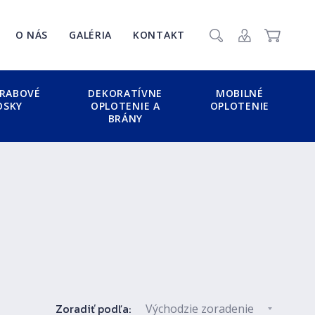
Zavr
O NÁS
GALÉRIA
KONTAKT
Vyhľadať
Prihlásenie / Re
Košík
RABOVÉ
DEKORATÍVNE
MOBILNÉ
OSKY
OPLOTENIE A
OPLOTENIE
BRÁNY
Zoradiť podľa: