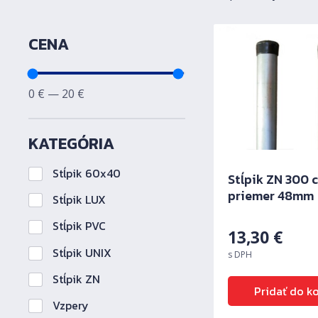
Filtrovanie produktov podľa
CENA
Minimálna cena
Maximálna cena
0
€
—
20
€
KATEGÓRIA
Stĺpik 60x40
Stĺpik ZN 300 
priemer 48mm
Stĺpik LUX
Stĺpik PVC
13,30
€
Stĺpik UNIX
s DPH
Stĺpik ZN
Pridať do k
Vzpery