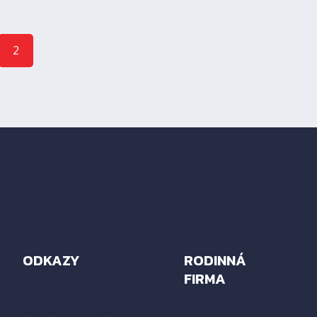
2
ODKAZY
RODINNÁ
FIRMA
Home
Doprava a montáž