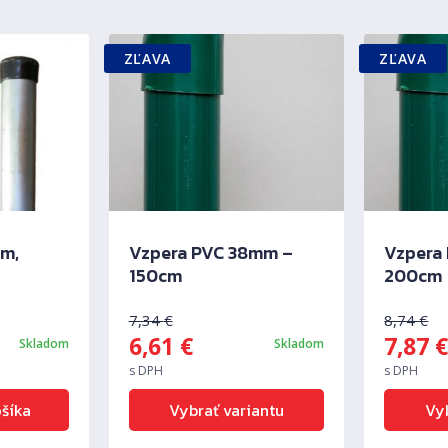
ZĽAVA
ZĽAVA
cm,
Vzpera PVC 38mm –
Vzpera
150cm
200cm
7,34
€
8,74
€
6,61
€
7,87
Skladom
Skladom
s DPH
s DPH
ošíka
Vybrať variantu
Vyb