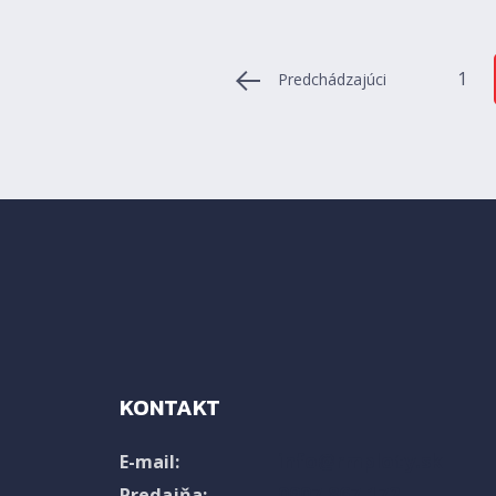
1
Predchádzajúci
KONTAKT
info@rmploty.sk
E-mail:
0907 867 172
Predajňa: