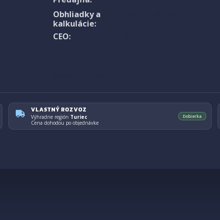
0903 758 208
Obhliadky a
kalkulácie:
0908 315 985
CEO:
Všetky kontakty ›
VLASTNÝ ROZVOZ
Dobierka
Výhradne región
Turiec
Cena dohodou po objednávke