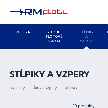
PLETIVÁ
2D / 3D
STĹPIKY
PLOTOVÉ
A
PANELY
VZPERY
STĹPIKY A VZPERY
RM Ploty
—
Stĺpiky a vzpery
— Stránka 2
30 produkty