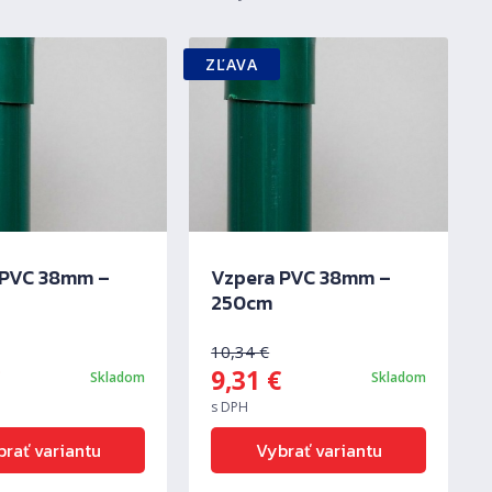
ZĽAVA
 PVC 38mm –
Vzpera PVC 38mm –
250cm
10,34
€
€
9,31
€
Skladom
Skladom
s DPH
rať variantu
Vybrať variantu