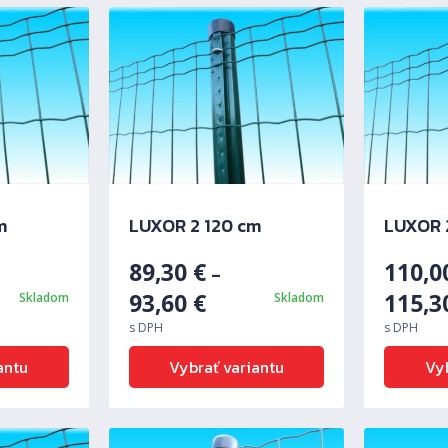
m
LUXOR 2 120 cm
LUXOR 
89,30
€
110,
–
93,60
€
115,
Skladom
Skladom
s DPH
s DPH
antu
Vybrať variantu
Vyb