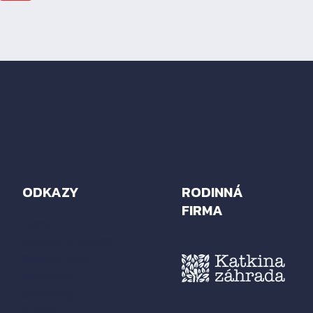
ODKAZY
RODINNÁ
FIRMA
Home
Doprava a montáž
Osobné údaje
Obchodné
podmienky
Kontakt