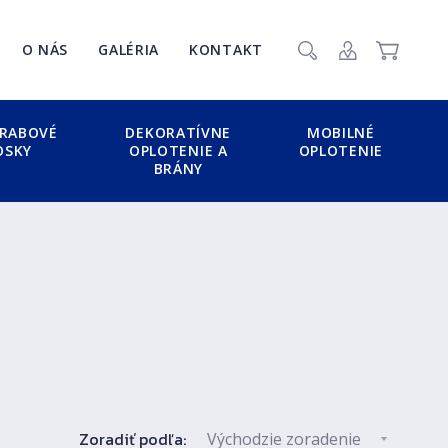
Zavr
O NÁS
GALÉRIA
KONTAKT
Vyhľadať
Prihlásenie / Re
Košík
RABOVÉ
DEKORATÍVNE
MOBILNÉ
OSKY
OPLOTENIE A
OPLOTENIE
BRÁNY
Zoradiť podľa: