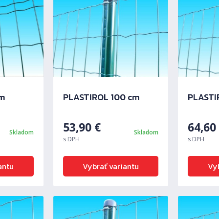
cm
PLASTIROL 100 cm
PLASTI
53,90
€
64,6
Skladom
Skladom
s DPH
s DPH
antu
Vybrať variantu
Vyb