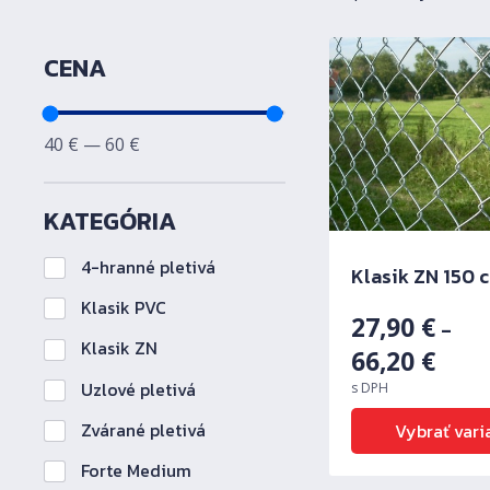
Filtrovanie produktov podľa
CENA
Minimálna cena
Maximálna cena
40
€
—
60
€
KATEGÓRIA
4-hranné pletivá
Klasik ZN 150 
Klasik PVC
27,90
€
–
Klasik ZN
66,20
€
Uzlové pletivá
s DPH
Zvárané pletivá
Vybrať vari
Forte Medium