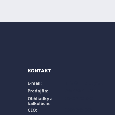
KONTAKT
info@rmploty.sk
E-mail:
0907 867 172
Predajňa:
0903 758 208
Obhliadky a
kalkulácie:
0908 315 985
CEO: