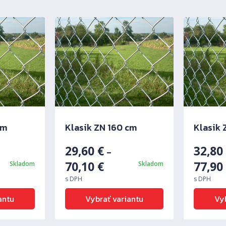
cm
Klasik ZN 160 cm
Klasik 
29,60
€
32,8
–
70,10
€
77,9
Skladom
Skladom
s DPH
s DPH
antu
Vybrať variantu
Vyb