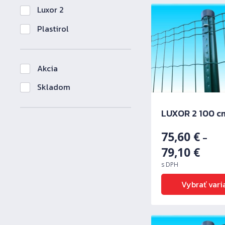
Luxor 2
Plastirol
Akcia
Skladom
LUXOR 2 100 c
75,60
€
–
79,10
€
s DPH
Vybrať vari