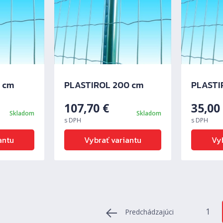
 cm
PLASTIROL 200 cm
PLASTI
107,70
€
35,0
Skladom
Skladom
s DPH
s DPH
antu
Vybrať variantu
Vyb
1
Predchádzajúci