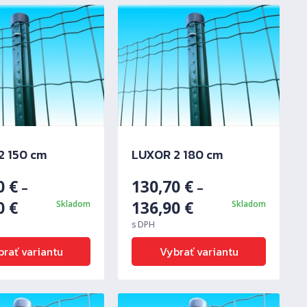
2 150 cm
LUXOR 2 180 cm
00
€
130,70
€
–
–
30
€
136,90
€
Skladom
Skladom
s DPH
rať variantu
Vybrať variantu