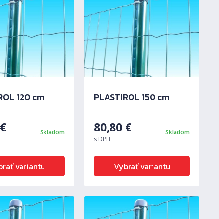
ROL 120 cm
PLASTIROL 150 cm
0
€
80,80
€
Skladom
Skladom
s DPH
Ďalš
rať variantu
Vybrať variantu