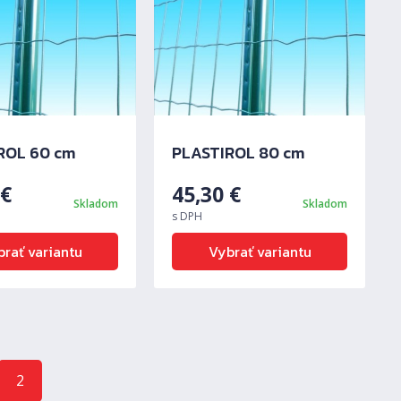
ROL 60 cm
PLASTIROL 80 cm
0
€
45,30
€
Skladom
Skladom
s DPH
rať variantu
Vybrať variantu
2