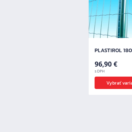
PLASTIROL 180
96,90
€
s DPH
Vybrať vari