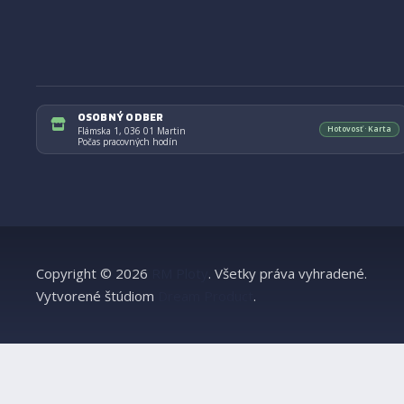
OSOBNÝ ODBER
Hotovosť · Karta
Flámska 1, 036 01 Martin
Počas pracovných hodín
Copyright © 2026
RM Ploty
.
Všetky práva vyhradené.
Vytvorené štúdiom
Dream Product
.