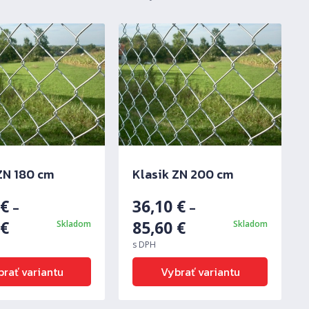
ZN 180 cm
Klasik ZN 200 cm
0
€
36,10
€
–
–
0
€
85,60
€
Skladom
Skladom
s DPH
rať variantu
Vybrať variantu