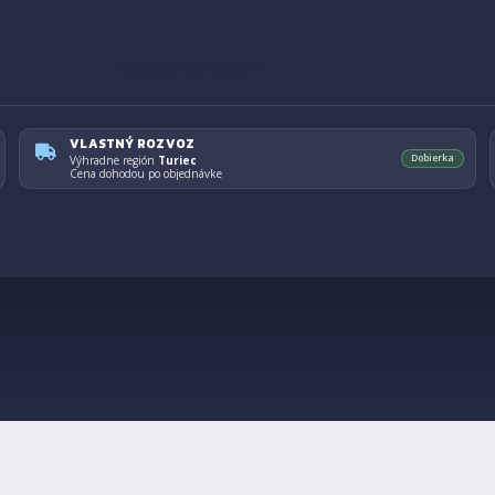
Všetky kontakty ›
VLASTNÝ ROZVOZ
Dobierka
Výhradne región
Turiec
Cena dohodou po objednávke