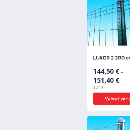
LUXOR 2 200 
144,50
€
–
151,40
€
s DPH
Predchádzajúci
Vybrať vari