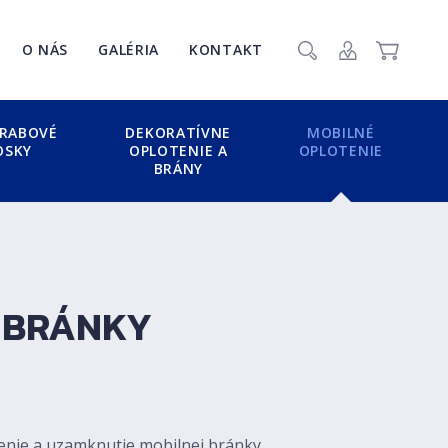
Zavr
O NÁS
GALÉRIA
KONTAKT
Vyhľadať
Prihlásenie / Re
Košík
RABOVÉ
DEKORATÍVNE
MOBILNÉ
OSKY
OPLOTENIE A
OPLOTENIE
BRÁNY
 BRÁNKY
enie a uzamknutie mobilnej bránky.