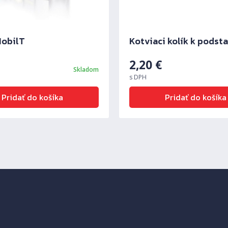
MobilT
Kotviaci kolík k podst
2,20
€
Skladom
s DPH
Pridať do košíka
Pridať do košíka