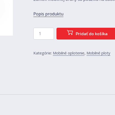
Popis produktu
množstvo Zámok mobilnej bránky
Pridať do košíka
Kategórie:
Mobilné oplotenie
,
Mobilné ploty