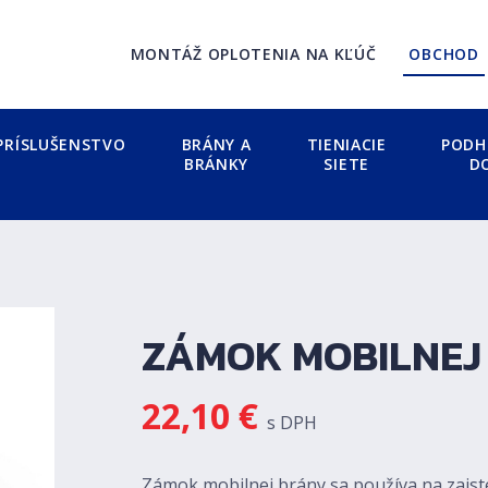
MONTÁŽ OPLOTENIA NA KĽÚČ
OBCHOD
PRÍSLUŠENSTVO
BRÁNY A
TIENIACIE
PODH
BRÁNKY
SIETE
D
ZÁMOK MOBILNEJ
22,10
€
s DPH
Zámok mobilnej brány sa používa na zaist