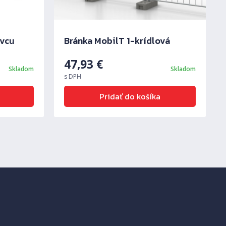
avcu
Bránka MobilT 1-krídlová
47,93
€
Skladom
Skladom
s DPH
Pridať do košíka