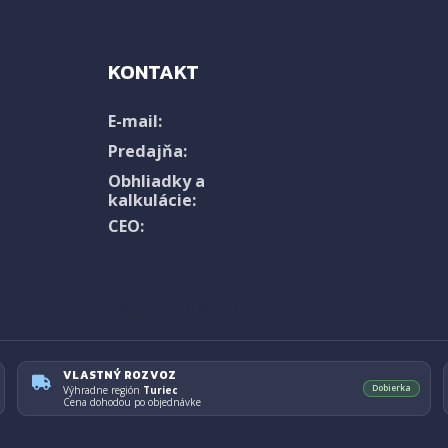
KONTAKT
info@rmploty.sk
E-mail:
0907 867 172
Predajňa:
0903 758 208
Obhliadky a
kalkulácie:
0908 315 985
CEO:
Všetky kontakty ›
VLASTNÝ ROZVOZ
Dobierka
Výhradne región
Turiec
Cena dohodou po objednávke