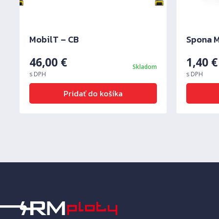
MobilT – CB
Spona 
46,00
€
1,40
€
Skladom
s DPH
s DPH
Pridať do košíka