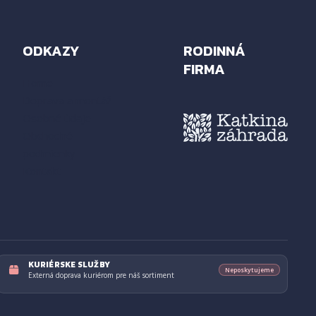
ODKAZY
RODINNÁ
FIRMA
Home
Doprava a montáž
Osobné údaje
Obchodné
podmienky
Kontakt
KURIÉRSKE SLUŽBY
Neposkytujeme
Externá doprava kuriérom pre náš sortiment