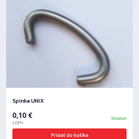
Predchádzajúci
Ďalš
Spinka UNIX
0,10
€
Skladom
s DPH
Pridať do košíka