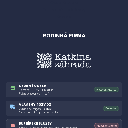
Osobné údaje
Obchodné podmienky
Kontakt
RODINNÁ FIRMA
OSOBNÝ ODBER
Hotovosť · Karta
Flámska 1, 036 01 Martin
Počas pracovných hodín
VLASTNÝ ROZVOZ
Dobierka
Výhradne región
Turiec
Cena dohodou po objednávke
KURIÉRSKE SLUŽBY
Neposkytujeme
Externá doprava kuriérom pre náš sortiment