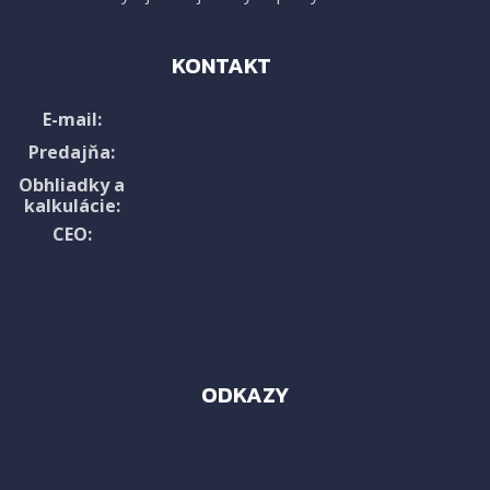
KONTAKT
info@rmploty.sk
E-mail:
0907 867 172
Predajňa:
0903 758 208
Obhliadky a
kalkulácie:
0908 315 985
CEO:
Všetky kontakty ›
ODKAZY
Home
Doprava a montáž