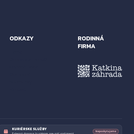
ODKAZY
RODINNÁ
FIRMA
Home
Doprava a montáž
Osobné údaje
Obchodné
podmienky
Kontakt
KURIÉRSKE SLUŽBY
Neposkytujeme
Externá doprava kuriérom pre náš sortiment