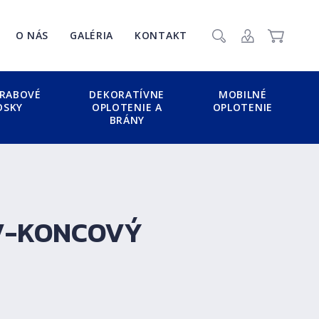
Zavr
O NÁS
GALÉRIA
KONTAKT
Vyhľadať
Prihlásenie / Re
Košík
RABOVÉ
DEKORATÍVNE
MOBILNÉ
OSKY
OPLOTENIE A
OPLOTENIE
BRÁNY
V-KONCOVÝ