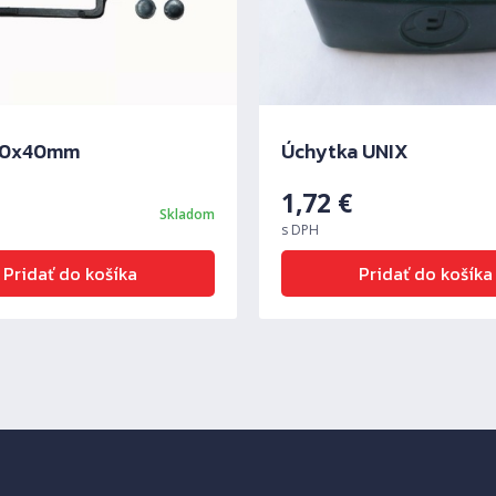
60x40mm
Úchytka UNIX
1,72
€
Skladom
s DPH
Pridať do košíka
Pridať do košíka