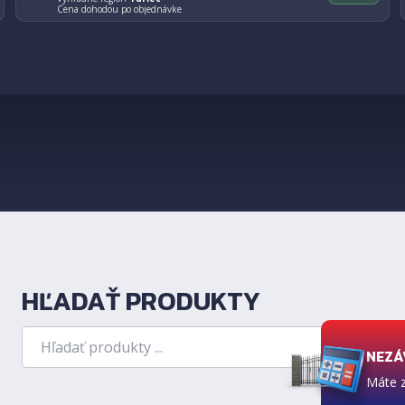
Cena dohodou po objednávke
HĽADAŤ PRODUKTY
Hľadanie
NEZÁ
Vyhľad
Máte 