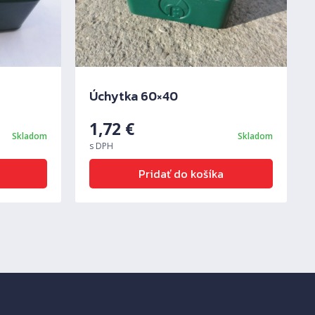
Ďalš
Úchytka 60×40
1,72
€
Skladom
Skladom
s DPH
Pridať do košíka