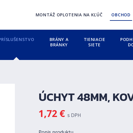
MONTÁŽ OPLOTENIA NA KĽÚČ
OBCHOD
PRÍSLUŠENSTVO
BRÁNY A
TIENIACIE
PODH
BRÁNKY
SIETE
D
ÚCHYT 48MM, KO
1,72
€
s DPH
Popis produktu