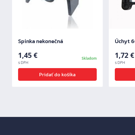
Predchádzajúci
Spinka nekonečná
Úchyt 
1,45
€
1,72
€
Skladom
s DPH
s DPH
Pridať do košíka