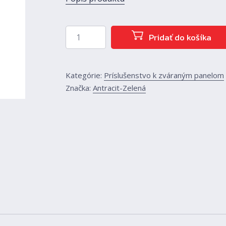
množstvo Úchyt 48mm, kov-koncový
Pridať do košíka
Kategórie:
Príslušenstvo k zváraným panelom
Značka:
Antracit-Zelená