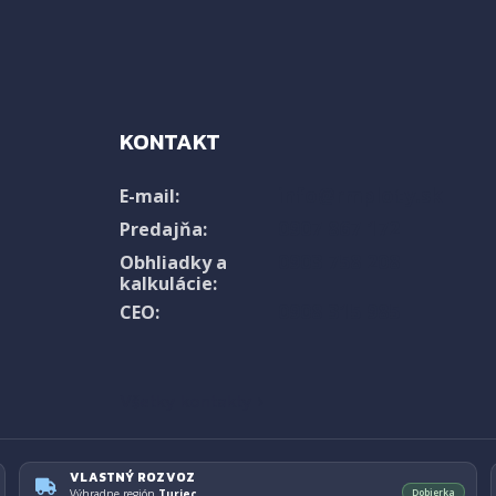
KONTAKT
info@rmploty.sk
E-mail:
0907 867 172
Predajňa:
0903 758 208
Obhliadky a
kalkulácie:
0908 315 985
CEO:
Všetky kontakty ›
VLASTNÝ ROZVOZ
Dobierka
Výhradne región
Turiec