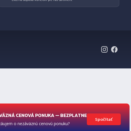
VÄZNÁ CENOVÁ PONUKA — BEZPLATNE
ávanie
Spočítať
záujem o nezáväznú cenovú ponuku?