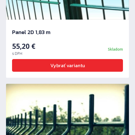
Panel 2D 1,83 m
55,20
€
Skladom
s DPH
Vybrať variantu
Predchádzajúci
Ďalš