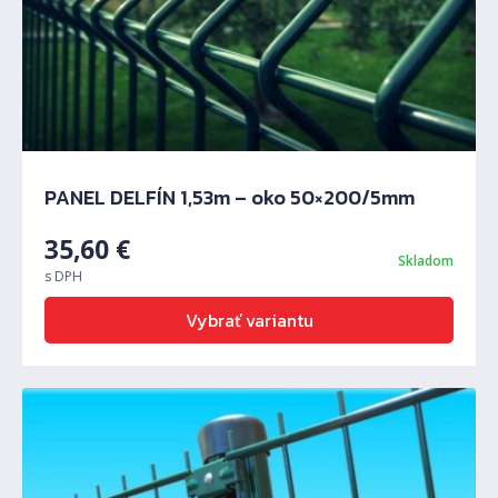
PANEL DELFÍN 1,53m – oko 50×200/5mm
35,60
€
Skladom
s DPH
Vybrať variantu