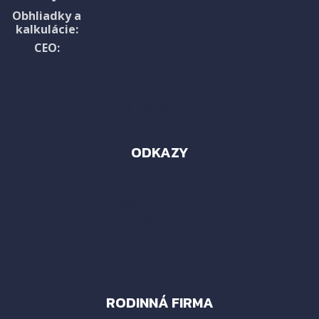
0903 758 208
Obhliadky a
kalkulácie:
0908 315 985
CEO:
Všetky kontakty ›
ODKAZY
Home
Doprava a montáž
Osobné údaje
Obchodné podmienky
Kontakt
RODINNÁ FIRMA