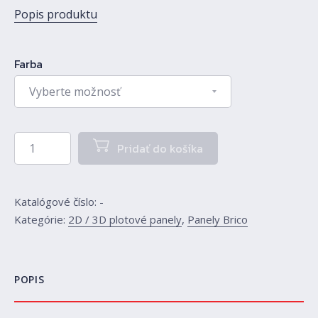
Popis produktu
Farba
množstvo PANEL BRICO 1,23m - oko 50x200/4mm
Pridať do košíka
Katalógové číslo:
-
Kategórie:
2D / 3D plotové panely
,
Panely Brico
POPIS