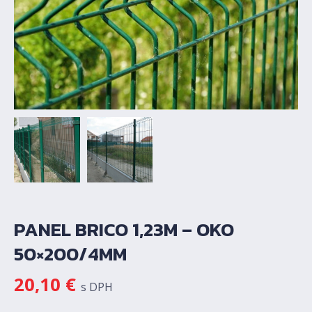
PANEL BRICO 1,23M – OKO
50×200/4MM
20,10
€
s DPH