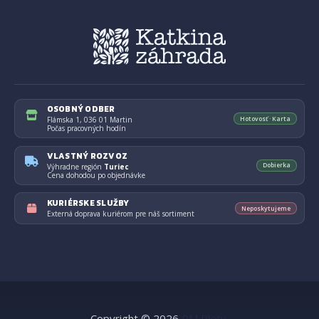
OSOBNÝ ODBER
Hotovosť · Karta
Flámska 1, 036 01 Martin
Počas pracovných hodín
VLASTNÝ ROZVOZ
Dobierka
Výhradne región
Turiec
Cena dohodou po objednávke
KURIÉRSKE SLUŽBY
Neposkytujeme
Externá doprava kuriérom pre náš sortiment
Copyright © 2026
RM Ploty
.