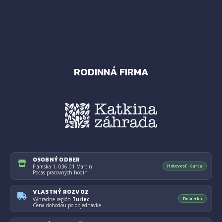
Doprava a montáž
Osobné údaje
Obchodné podmienky
Kontakt
RODINNÁ FIRMA
OSOBNÝ ODBER
Hotovosť · Karta
Flámska 1, 036 01 Martin
Počas pracovných hodín
VLASTNÝ ROZVOZ
Dobierka
Výhradne región
Turiec
Cena dohodou po objednávke