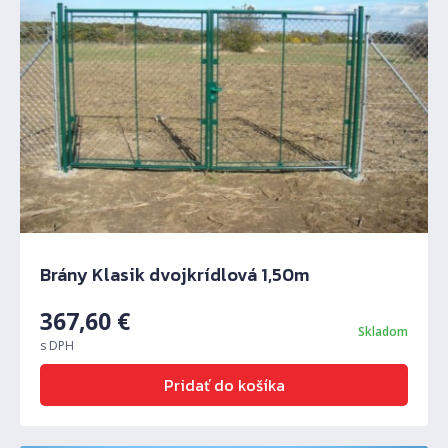
Brány Klasik dvojkrídlová 1,50m
Predchádzajúci
Ďalš
367,60
€
Skladom
s DPH
Pridať do košíka