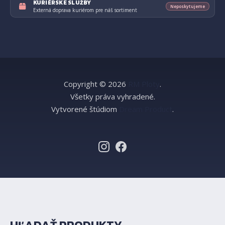
KURIÉRSKE SLUŽBY
Neposkytujeme
Externá doprava kuriérom pre náš sortiment
Copyright © 2026
RM Ploty
.
Všetky práva vyhradené.
Vytvorené štúdiom
Dream Product
.