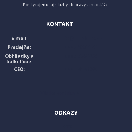
Poskytujeme aj služby dopravy a montáže.
KONTAKT
info@rmploty.sk
E-mail:
0907 867 172
Predajňa:
0903 758 208
Obhliadky a
kalkulácie:
0908 315 985
CEO:
Všetky kontakty ›
ODKAZY
Home